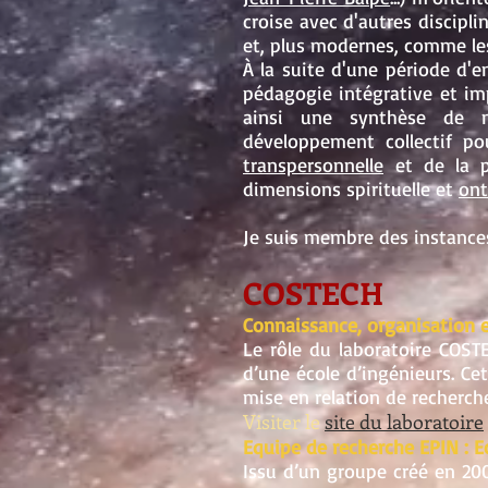
croise avec d'autres discipl
et, plus modernes, comme l
À la suite d'une période d'
pédagogie intégrative et imp
ainsi une synthèse de
développement collectif p
transpersonnelle
et de la 
dimensions spirituelle et
ont
Je suis membre des instances
COSTECH
Connaissance, organisation 
Le rôle du laboratoire COST
d’une école d’ingénieurs. C
mise en relation de recherch
Visiter le
site du laboratoire
Equipe de recherche EPIN : E
Issu d’un groupe créé en 200