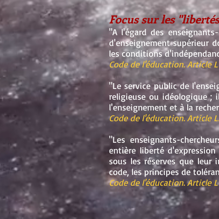
Focus sur les "libert
"A l'égard des enseignants-
d'enseignement supérieur do
les conditions d'indépendance
Code de l'éducation. Article L
"Le service public de l'ens
religieuse ou idéologique ; i
l'enseignement et à la recher
Code de l'éducation. Article L.
"Les enseignants-chercheur
entière liberté d'expression
sous les réserves que leur 
code, les principes de toléran
Code de l'éducation. Article L