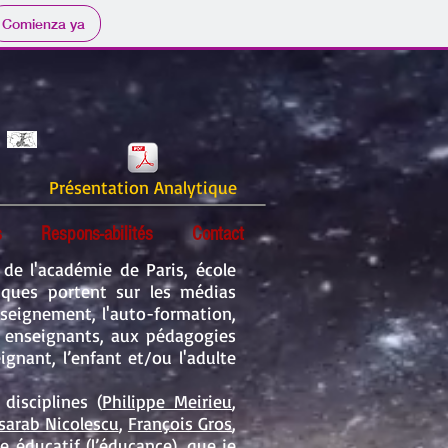
Comienza ya
Présentation Analytique
s
Respons-abilités
Contact
 de l'académie de Paris, école
iques portent sur les médias
nseignement, l'auto-formation,
s enseignants, aux pédagogies
gnant, l’enfant et/ou l'adulte
disciplines (
Philippe Meirieu
,
sarab Nicolescu
,
François Gros
,
te
éducatif
(l’éducance), que je