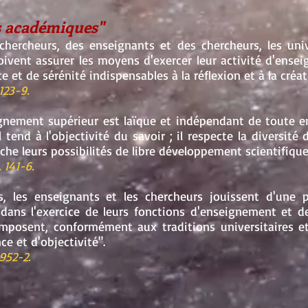
és académiques"
chercheurs, des enseignants et des chercheurs, les univ
ivent assurer les moyens d'exercer leur activité d'ense
 et de sérénité indispensables à la réflexion et à la créati
123-9.
eignement supérieur est laïque et indépendant de toute 
l tend à l'objectivité du savoir ; il respecte la diversité 
che leurs possibilités de libre développement scientifique,
 141-6.
s, les enseignants et les chercheurs jouissent d'une 
 dans l'exercice de leurs fonctions d'enseignement et de
imposent, conformément aux traditions universitaires e
ce et d'objectivité".
952-2.