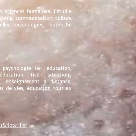
en sciences humaines. J'étudie
aching, communication, culture
elles technologies, l'approche
 psychologie de l'éducation,
ducation - Tice- , situations
es, enseignement à distance,
res de vies, éducation tout au
&flow=list