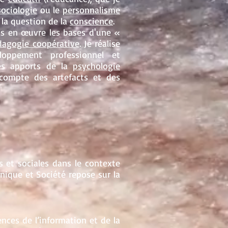
sociologie
ou le
personnalisme
la question de la
conscience
.
ts en œuvre les bases d'une «
dagogie coopérative
. Je réalise
loppement professionnel et
des apports de la
psychologie
compte des artefacts et des
 et sociales dans le contexte
nique et Société repose sur la
nces de l’information et de la