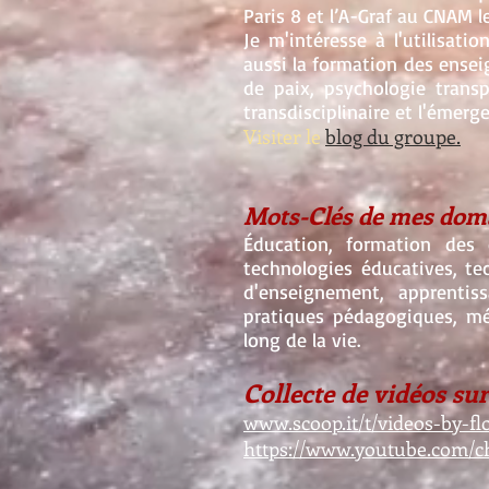
Paris 8 et l’A-Graf au CNAM le
Je m'intéresse à l'utilisat
aussi la formation des ense
de paix, psychologie transp
transdisciplinaire et l'émerge
Visiter le
blog du groupe
.
Mots-Clés de mes doma
Éducation, formation des e
technologies éducatives, te
d'enseignement, apprentis
pratiques pédagogiques, méd
long de la vie.
Collecte de vidéos sur
www.scoop.it/t/videos-by-fl
https://www.youtube.com/