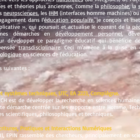
ines et théories plus anciennes, comme la
philosophie
, la
es
neurosciences
, les
IHM
(interfaces homme machines) ou 
engagement dans l’
éducation populaire,
je
conçois et me
licative », qui poursuit et actualise le courant de la
pé
 mes démarches en
développement personnel
, déve
our développer ce paradigme éducatif qui bénéficie 
pensée
transdisciplinaire
. Ceci m’amène à la prise en 
ologique
en sciences de l’éducation.
 suivantes :
et systèmes techniques, UTC, EA 2223, Compiègne.
ECH est de développer la recherche en sciences humaines
ette démarche centrée sur les rapports entre Homme, Tech
es scientifiques, philosophiques et techniques.
critures, Pratiques et Interactions Numériques
1, EPIN rassemble des chercheurs, principalement en scie