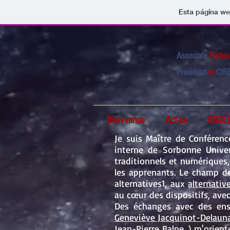
Esta página we
Associate
Profes
President
of
CIR
Sorbo
Bien-venue
Act-us
ENGLI
Je suis Maître de Conférenc
interne de Sorbonne Univer
traditionnels et numériques,
les apprenants. Le champ d
alternatives1, aux
alternativ
au cœur des dispositifs, avec
Des échanges avec des ense
Geneviève Jacquinot-Delaun
Jean-Pierre Balpe
...) m'orie