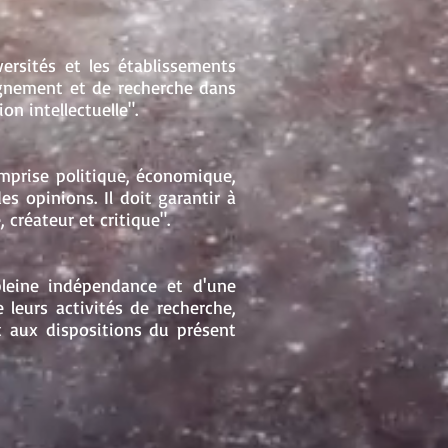
ersités et les établissements
ignement et de recherche dans
on intellectuelle".
emprise politique, économique,
des opinions. Il doit garantir à
 créateur et critique".
pleine indépendance et d'une
 leurs activités de recherche,
t aux dispositions du présent