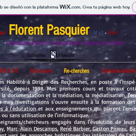
b se diseñó con la plataforma
.com
. Crea tu página web hoy.
Flo
rent
Pasquier
sor
M c f
-
H d r
ET
-
International Center for Transdisciplinary Research and Studies
nne Université
SH & CO
Pars-cours
Re-cherches
Commun-ication
es Habilité à Diriger des Recherches, en poste à l'Inspé
sité, depuis 1998. Mes premiers cours et travaux crit
 la documentation et la médiation, la médiatisation, l'e
e mes investigations s'ouvre ensuite à la formation de
es à l'éducation
et aux enseignements qui placent l'ensei
 ou sans utilisation de l'informatique.
ignants/chercheurs engagés dans l'évolution de leurs 
ay
,
Marc-Alain Descamps
,
René Barbier
,
Gaston Pineau
,
Ba
ntent vers les approches
holistiques
(ou intégrales) de l'ac