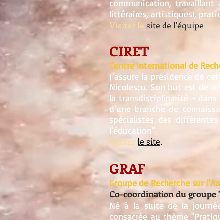
communication, travaillant 
littéraires, artistiques), prat
Visiter le
site de l'équipe
CIRET
Centre International de Reche
J'assure la présidence de cet
Nicolescu. Son but est de dé
la transdisciplinarité - dan
d'une branche de connaissan
spécialistes des différente
l'éducation".
Visiter
le site
.
GRAF
Groupe de Recherche sur l'Au
Co-coordination du groupe "E
Né à la suite de la journé
consacrée au thème "Pratique