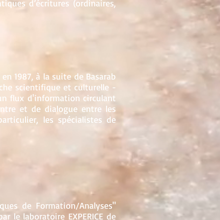
iques d’écritures (ordinaires,
e en 1987, à la suite de Basarab
he scientifique et culturelle -
n flux d'information circulant
ntre et de dialogue entre les
rticulier, les spécialistes de
iques de Formation/Analyses"
par le laboratoire EXPERICE de