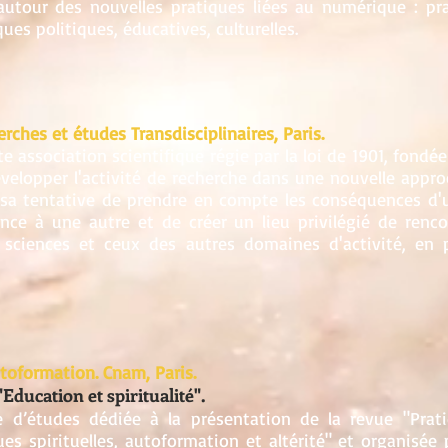
autour des nouvelles pratiques liées au numérique : prat
iques politiques, éducatives, culturelles.
rches et études Transdisciplinaires, Paris.
te association scientifique régie par la loi de 1901, fondé
velopper l'activité de recherche dans une nouvelle approc
s sa tentative de prendre en compte les conséquences d'u
ce à une autre et de créer un lieu privilégié de renco
s sciences et ceux des autres domaines d'activité, en pa
toformation. Cnam, Paris.
ducation et spiritualité".
e d’études dédiée à la présentation de la revue "Prat
s spirituelles, autoformation et altérité" et organisée 