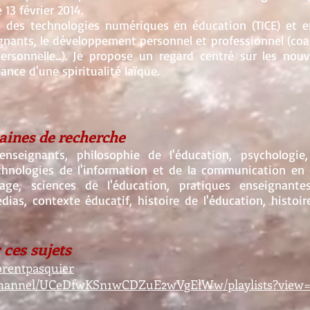
 13 février 2014.
ion des technologies numériques en éducation (TICE) et 
ignants, le développement personnel et professionnel (co
ersonnelle...). Je propose un regard centré sur les nouv
ance d'une spiritualité laïque.
ines de recherche
nseignants, philosophie de l'éducation, psychologie,
chnologies de l'information et de la communication en é
sage, sciences de l'éducation, pratiques enseignant
ias, contexte éducatif, histoire de l'éducation, histoi
 ces sujets
orentpasquier
channel/UCeDfwKSn1wCDZuE2wVgElWw/playlists?view=1